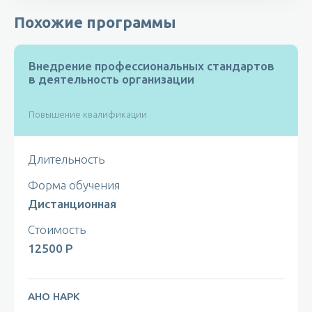
- Завершить за 24 дня
Похожие программы
- 8 разделов, 22 учебных материала
- Домашнее задание
Внедрение профессиональных стандартов
в деятельность организации
Повышение квалификации
Длительность
Форма обучения
Дистанционная
Стоимость
12500 Р
АНО НАРК